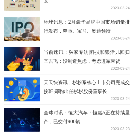
父
2023-03-24
环球讯息：2月豪华品牌中国市场销量排
行发布，奔驰、宝马、奥迪领衔
2023-03-24
当前速讯：独家专访|科技和狠活儿回归
辛吉飞：没制造焦虑，考虑进军带货
2023-03-24
天天快资讯丨杉杉系核心上市公司完成交
接班 郑驹出任杉杉股份董事长
2023-03-24
全球时讯：恒大汽车：恒驰5正在持续量
产，已交付900辆
2023-03-23