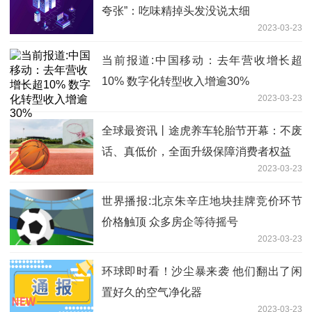
夸张”：吃味精掉头发没说太细
2023-03-23
当前报道:中国移动：去年营收增长超
10% 数字化转型收入增逾30%
2023-03-23
全球最资讯丨途虎养车轮胎节开幕：不废
话、真低价，全面升级保障消费者权益
2023-03-23
世界播报:北京朱辛庄地块挂牌竞价环节
价格触顶 ​众多房企等待摇号
2023-03-23
环球即时看！沙尘暴来袭 他们翻出了闲
置好久的空气净化器
2023-03-23