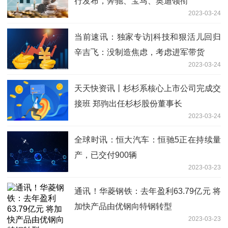
行发布，奔驰、宝马、奥迪领衔
2023-03-24
当前速讯：独家专访|科技和狠活儿回归
辛吉飞：没制造焦虑，考虑进军带货
2023-03-24
天天快资讯丨杉杉系核心上市公司完成交
接班 郑驹出任杉杉股份董事长
2023-03-24
全球时讯：恒大汽车：恒驰5正在持续量
产，已交付900辆
2023-03-23
通讯！华菱钢铁：去年盈利63.79亿元 将
加快产品由优钢向特钢转型
2023-03-23