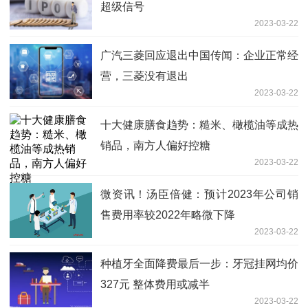
超级信号
2023-03-22
广汽三菱回应退出中国传闻：企业正常经
营，三菱没有退出
2023-03-22
十大健康膳食趋势：糙米、橄榄油等成热
销品，南方人偏好控糖
2023-03-22
微资讯！汤臣倍健：预计2023年公司销
售费用率较2022年略微下降
2023-03-22
种植牙全面降费最后一步：牙冠挂网均价
327元 整体费用或减半
2023-03-22