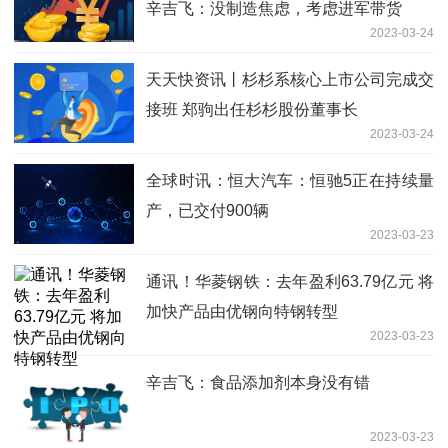
辛吉飞：没制造焦虑，考虑进军带货
2023-03-24
天天快资讯丨杉杉系核心上市公司完成交
接班 郑驹出任杉杉股份董事长
2023-03-24
全球时讯：恒大汽车：恒驰5正在持续量
产，已交付900辆
2023-03-23
通讯！华菱钢铁：去年盈利63.79亿元 将
加快产品由优钢向特钢转型
2023-03-23
辛吉飞：食品添加剂本身没有错
2023-03-23