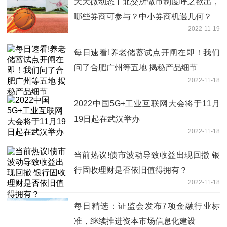
天天微动态丨北交所做市制度呼之欲出，
哪些券商可参与？中小券商机遇几何？
2022-11-19
每日速看!养老储蓄试点开闸在即！我们
问了合肥广州等五地 揭秘产品细节
2022-11-18
2022中国5G+工业互联网大会将于11月
19日起在武汉举办
2022-11-18
当前热议!债市波动导致收益出现回撤 银
行固收理财是否依旧值得拥有？
2022-11-18
每日精选：证监会发布7项金融行业标
准，继续推进资本市场信息化建设