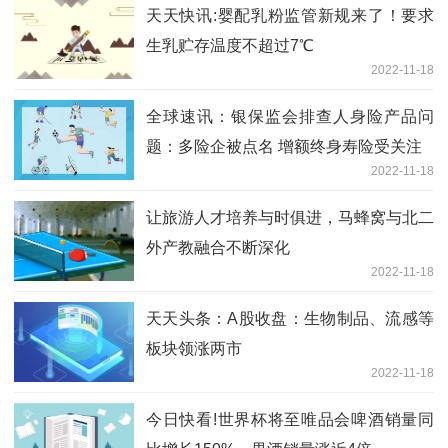
天天快讯:婴配乳粉监管新规来了！要求
生乳贮存温度不超过7℃
2022-11-18
全球速讯：银保监会排查人身险产品问
题：多险企被点名 增额终身寿险受关注
2022-11-18
让旅游人才培养与时俱进，马蜂窝与北二
外产教融合不断深化
2022-11-18
天天头条：A股收盘：生物制品、流感等
板块领涨两市
2022-11-18
今日快看!世界杯将至唯品会啤酒销量同