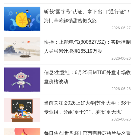
斩获“国字号”认证、拿下出口“通行证”！
海门草莓解锁甜蜜振兴路
2026-06-27
快播：上能电气(300827.SZ)：实际控制
人吴强累计增持165.19万股
2026-06-26
信息:生意社：6月25日MTBE外盘市场收
盘价格波动
2026-06-26
当前关注:2026上好大学|苏州大学：38个
专业组，分组“更干净”，填报“更无忧”
2026-06-26
每日焦点!世界杯 | 巴西完胜苏格兰头名晋